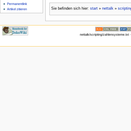
Permanentlink
Sie befinden sich hier:
start
»
nettalk
»
scriptin
Artikel zitieren
nettalk/scripting/zahlensysteme.txt