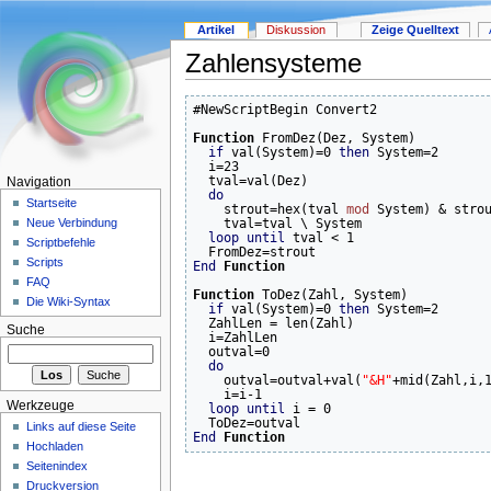
Artikel
Diskussion
Zeige Quelltext
Zahlensysteme
#NewScriptBegin Convert2

Function
 FromDez(Dez, System)

if
 val(System)=0 
then
 System=2

  i=23

  tval=val(Dez)

Navigation
do
Startseite
    strout=hex(tval 
mod
 System) & strou
    tval=tval \ System

Neue Verbindung
loop
until
 tval < 1

Scriptbefehle
Scripts
End
Function
FAQ
Function
 ToDez(Zahl, System)

Die Wiki-Syntax
if
 val(System)=0 
then
 System=2

  ZahlLen = len(Zahl)

Suche
  i=ZahlLen

  outval=0

do
    outval=outval+val(
"&H"
+mid(Zahl,i,1
    i=i-1

Werkzeuge
loop
until
 i = 0

Links auf diese Seite
End
Function
Hochladen
Seitenindex
Druckversion